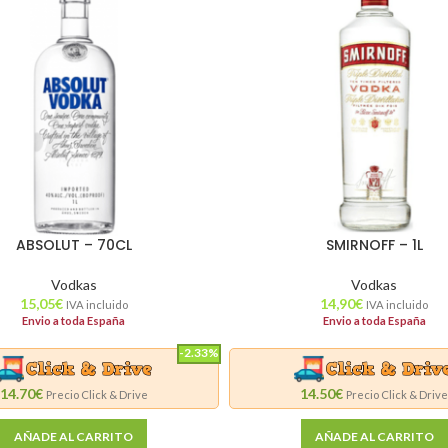
ABSOLUT – 70CL
SMIRNOFF – 1L
Vodkas
Vodkas
15,05
€
14,90
€
IVA incluido
IVA incluido
Envio a toda España
Envio a toda España
-2.33%
14.70€
14.50€
Precio Click & Drive
Precio Click & Driv
AÑADE AL CARRITO
AÑADE AL CARRITO