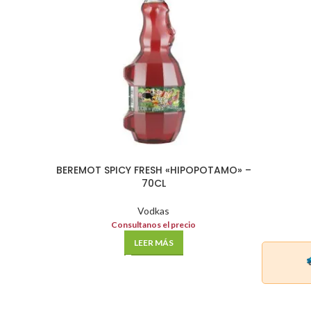
BEREMOT SPICY FRESH «HIPOPOTAMO» –
70CL
Vodkas
Consultanos el precio
LEER MÁS