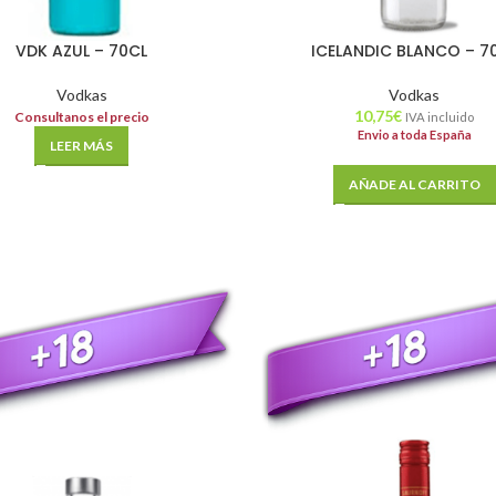
VDK AZUL – 70CL
ICELANDIC BLANCO – 7
Vodkas
Vodkas
10,75
€
Consultanos el precio
IVA incluido
Envio a toda España
LEER MÁS
AÑADE AL CARRITO