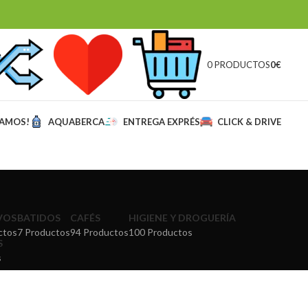
0 PRODUCTOS
0
€
MAMOS!
AQUABERCA
ENTREGA EXPRÉS
CLICK & DRIVE
VOS
BATIDOS
CAFÉS
HIGIENE Y DROGUERÍA
ctos
7 Productos
94 Productos
100 Productos
S
s