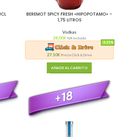
0CL
BEREMOT SPICY FRESH «HIPOPOTAMO» –
1,75 LITROS
Vodkas
28,00
€
IVA incluido
-3.21%
27.10€
Precio Click & Drive
AÑADE AL CARRITO