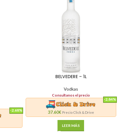
BELVEDERE – 1L
Vodkas
Consultanos el precio
-2.84%
-2.68%
37.60€
Precio Click & Drive
e
LEER MÁS