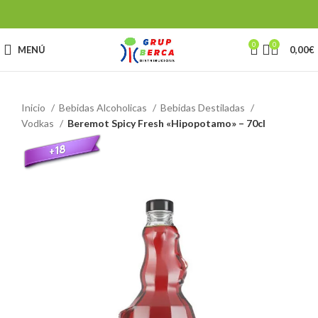
0
0
MENÚ
0,00
€
Inicio
Bebidas Alcoholicas
Bebidas Destiladas
Vodkas
Beremot Spicy Fresh «Hipopotamo» – 70cl