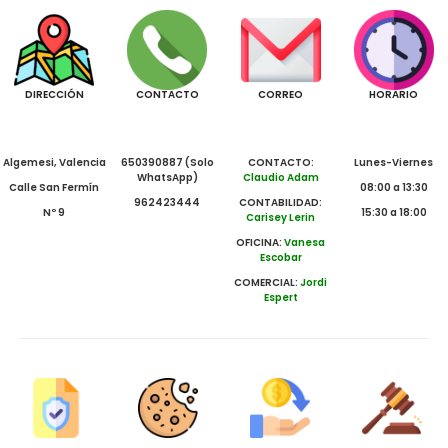
DIRECCIÓN
CONTACTO
CORREO
HORARIO
Algemesi, Valencia
650390887 (Solo
CONTACTO:
Lunes-Viernes
WhatsApp)
Claudio Adam
Calle San Fermín
08:00 a 13:30
962423444
CONTABILIDAD:
Nº 9
15:30 a 18:00
Carisey Lerin
OFICINA:
Vanesa
Escobar
COMERCIAL:
Jordi
Espert