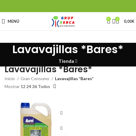
0
0
MENÚ
0,00
€
Lavavajillas *Bares*
Tienda
Lavavajillas *Bares*
Inicio
Gran Consumo
Lavavajillas *Bares*
Mostrar
12
24
36
Todos