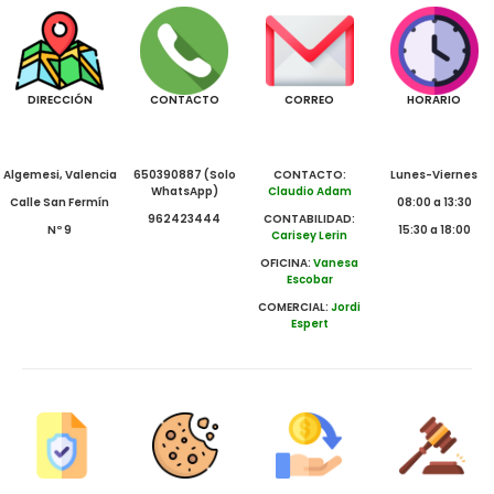
DIRECCIÓN
CONTACTO
CORREO
HORARIO
Algemesi, Valencia
650390887 (Solo
CONTACTO:
Lunes-Viernes
WhatsApp)
Claudio Adam
Calle San Fermín
08:00 a 13:30
962423444
CONTABILIDAD:
Nº 9
15:30 a 18:00
Carisey Lerin
OFICINA:
Vanesa
Escobar
COMERCIAL:
Jordi
Espert