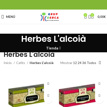
0
0
MENÚ
0,00
€
Herbes L'alcoià
Tienda
Herbes L'alcoià
Inicio
Cafés
Herbes L'alcoià
Mostrar
12
24
36
Todos