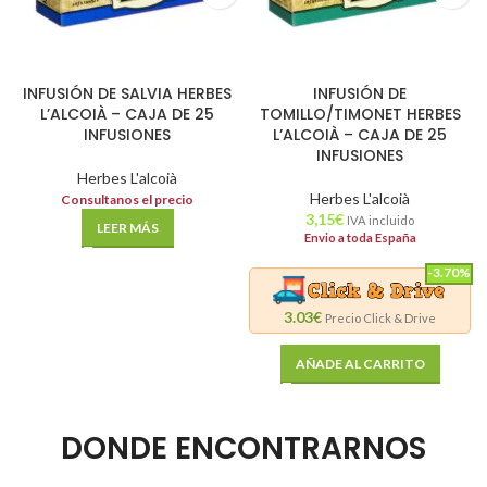
INFUSIÓN DE SALVIA HERBES
INFUSIÓN DE
L’ALCOIÀ – CAJA DE 25
TOMILLO/TIMONET HERBES
INFUSIONES
L’ALCOIÀ – CAJA DE 25
INFUSIONES
Herbes L'alcoià
Herbes L'alcoià
Consultanos el precio
3,15
€
IVA incluido
LEER MÁS
Envio a toda España
-3.70%
3.03€
Precio Click & Drive
AÑADE AL CARRITO
DONDE ENCONTRARNOS