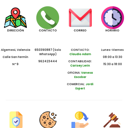
DIRECCIÓN
CONTACTO
CORREO
HORARIO
Algemesi, Valencia
650390887 (Solo
CONTACTO:
Lunes-Viernes
WhatsApp)
Claudio Adam
Calle San Fermín
08:00 a 13:30
962423444
CONTABILIDAD:
Nº 9
15:30 a 18:00
Carisey Lerin
OFICINA:
Vanesa
Escobar
COMERCIAL:
Jordi
Espert