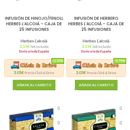
INFUSIÓN DE HINOJO/FENOLL
INFUSIÓN DE HERBERO
HERBES L’ALCOIÀ – CAJA DE
HERBES L’ALCOIÀ – CAJA DE
25 INFUSIONES
25 INFUSIONES
Herbes L'alcoià
Herbes L'alcoià
3,15
€
3,15
€
IVA incluido
IVA incluido
Envio a toda España
Envio a toda España
-3.70%
-3.70%
3.03€
3.03€
Precio Click & Drive
Precio Click & Drive
AÑADE AL CARRITO
AÑADE AL CARRITO