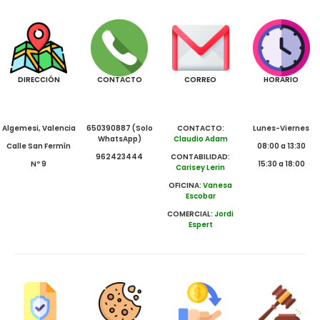
DIRECCIÓN
CONTACTO
CORREO
HORARIO
Algemesi, Valencia
650390887 (Solo
CONTACTO:
Lunes-Viernes
WhatsApp)
Claudio Adam
Calle San Fermín
08:00 a 13:30
962423444
CONTABILIDAD:
Nº 9
15:30 a 18:00
Carisey Lerin
OFICINA:
Vanesa
Escobar
COMERCIAL:
Jordi
Espert