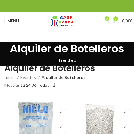
0
0
MENÚ
0,00
€
Alquiler de Botelleros
Tienda
Alquiler de Botelleros
Inicio
Eventos
Alquiler de Botelleros
Mostrar
12
24
36
Todos