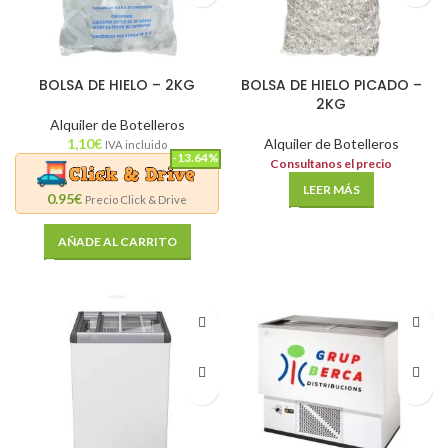
BOLSA DE HIELO – 2KG
BOLSA DE HIELO PICADO –
2KG
Alquiler de Botelleros
1,10
€
Alquiler de Botelleros
IVA incluido
-13.64%
Consultanos el precio
LEER MÁS
0.95€
Precio Click & Drive
AÑADE AL CARRITO