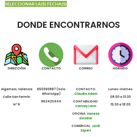
SELECCIONAR LA(S) FECHA(S)
DONDE ENCONTRARNOS
DIRECCIÓN
CONTACTO
CORREO
HORARIO
Algemesi, Valencia
650390887 (Solo
CONTACTO:
Lunes-Viernes
WhatsApp)
Claudio Adam
Calle San Fermín
08:00 a 13:30
962423444
CONTABILIDAD:
Nº 9
15:30 a 18:00
Carisey Lerin
OFICINA:
Vanesa
Escobar
COMERCIAL:
Jordi
Espert