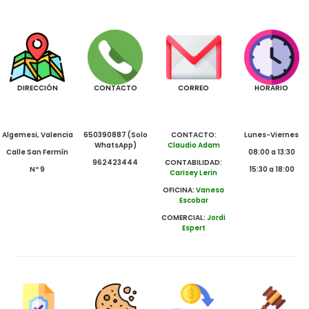
DIRECCIÓN
CONTACTO
CORREO
HORARIO
Algemesi, Valencia
650390887 (Solo
CONTACTO:
Lunes-Viernes
WhatsApp)
Claudio Adam
Calle San Fermín
08:00 a 13:30
962423444
CONTABILIDAD:
Nº 9
15:30 a 18:00
Carisey Lerin
OFICINA:
Vanesa
Escobar
COMERCIAL:
Jordi
Espert