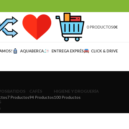
0 PRODUCTOS
0
€
MAMOS!
AQUABERCA
ENTREGA EXPRÉS
CLICK & DRIVE
VOS
BATIDOS
CAFÉS
HIGIENE Y DROGUERÍA
ctos
7 Productos
94 Productos
100 Productos
S
s