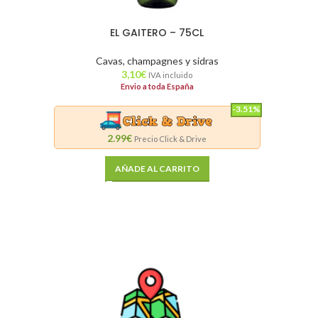
EL GAITERO – 75CL
Cavas, champagnes y sidras
3,10
€
IVA incluido
Envio a toda España
-3.51%
2.99€
Precio Click & Drive
AÑADE AL CARRITO