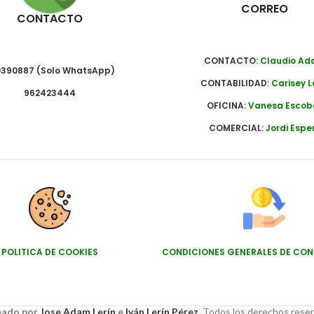
CORREO
CONTACTO
CONTACTO:
Claudio A
390887 (Solo WhatsApp)
CONTABILIDAD:
Carisey L
962423444
OFICINA:
Vanesa Escob
COMERCIAL:
Jordi Espe
POLITICA DE COOKIES
CONDICIONES GENERALES DE CO
ado por
Jose Adam Lerín
e
Iván Lerín Pérez.
Todos los derechos rese