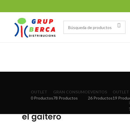
Tienda
OUTLET
GRAN CONSUMO
EVENTOS
OUTLET 
0 Productos
78 Productos
26 Productos
19 Produ
el gaitero