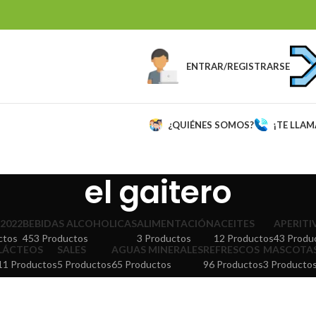
ENTRAR/REGISTRARSE
¿QUIÉNES SOMOS?
¡TE LLA
el gaitero
2022
BEBIDAS ALCOHOLICAS
ALIMENTACIÓN
ACEITES
APERITI
ctos
453 Productos
3 Productos
12 Productos
43 Produ
LÁCTEOS
SALES
AGUAS MINERALES
REFRESCOS
MASCOTA
11 Productos
5 Productos
65 Productos
96 Productos
3 Producto