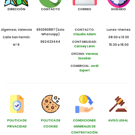
DIRECCIÓN
CONTACTO
CORREO
HORARIO
Algemesi, Valencia
650390887 (Solo
CONTACTO:
Lunes-Viernes
WhatsApp)
Claudio Adam
Calle San Fermín
08:00 a 13:30
962423444
CONTABILIDAD:
Nº 9
15:30 a 18:00
Carisey Lerin
OFICINA:
Vanesa
Escobar
COMERCIAL:
Jordi
Espert
POLITICA DE
POLITICA DE
CONDICIONES
AVISO LEGAL
PRIVACIDAD
COOKIES
GENERALES DE
CONTRATACIÓN