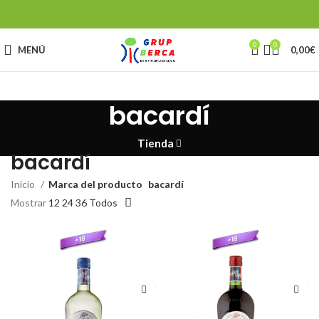
0
0
MENÚ
0,00
€
bacardí
Tienda
bacardí
Inicio
Marca del producto
bacardí
Mostrar
12
24
36
Todos