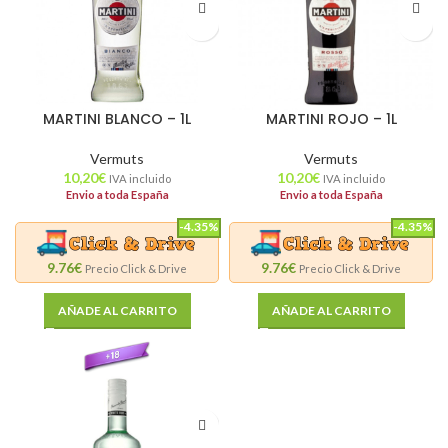
MARTINI BLANCO – 1L
MARTINI ROJO – 1L
Vermuts
Vermuts
10,20
€
10,20
€
IVA incluido
IVA incluido
Envio a toda España
Envio a toda España
-4.35%
-4.35%
9.76€
9.76€
Precio Click & Drive
Precio Click & Drive
AÑADE AL CARRITO
AÑADE AL CARRITO