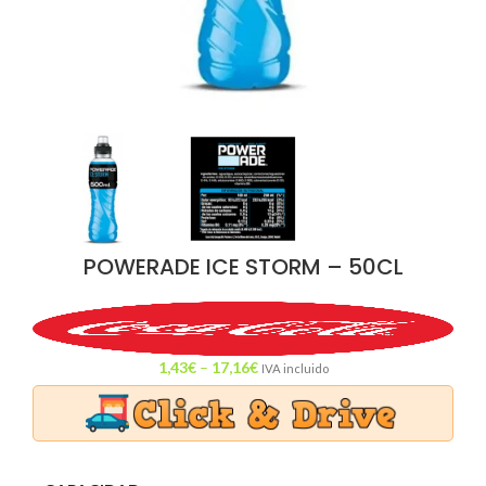
POWERADE ICE STORM – 50CL
1,43
€
–
17,16
€
IVA incluido