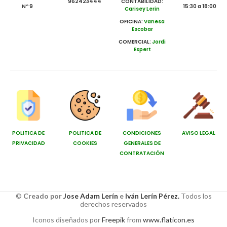
962423444
CONTABILIDAD:
Nº 9
15:30 a 18:00
Carisey Lerin
OFICINA:
Vanesa
Escobar
COMERCIAL:
Jordi
Espert
POLITICA DE
POLITICA DE
CONDICIONES
AVISO LEGAL
PRIVACIDAD
COOKIES
GENERALES DE
CONTRATACIÓN
©
Creado por
Jose Adam Lerín
e
Iván Lerín Pérez.
Todos los
derechos reservados
Iconos diseñados por
Freepik
from
www.flaticon.es