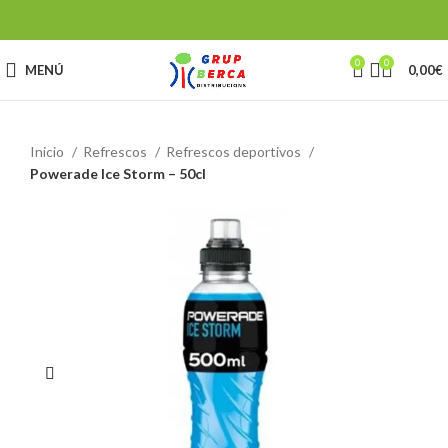
0
0
MENÚ
0,00
€
Inicio
Refrescos
Refrescos deportivos
Powerade Ice Storm – 50cl