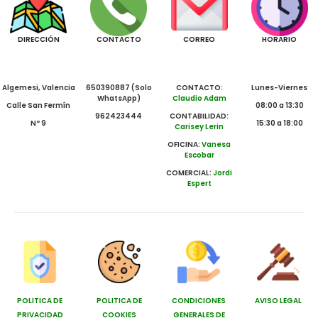
DIRECCIÓN
CONTACTO
CORREO
HORARIO
Algemesi, Valencia
650390887 (Solo
CONTACTO:
Lunes-Viernes
WhatsApp)
Claudio Adam
Calle San Fermín
08:00 a 13:30
962423444
CONTABILIDAD:
Nº 9
15:30 a 18:00
Carisey Lerin
OFICINA:
Vanesa
Escobar
COMERCIAL:
Jordi
Espert
POLITICA DE
POLITICA DE
CONDICIONES
AVISO LEGAL
PRIVACIDAD
COOKIES
GENERALES DE