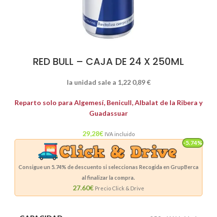
RED BULL – CAJA DE 24 X 250ML
la unidad sale a 1,22
0,89
€
Reparto solo para Algemesí, Benicull, Albalat de la Ribera y
Guadassuar
29,28
€
IVA incluido
-5.74%
Consigue un
5.74%
de descuento si seleccionas Recogida en GrupBerca
al finalizar la compra.
27.60€
Precio Click & Drive