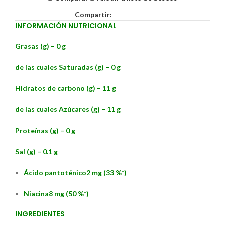
Compartir:
INFORMACIÓN NUTRICIONAL
Grasas (g) –
0 g
de las cuales Saturadas (g) –
0 g
Hidratos de carbono (g) –
11 g
de las cuales Azúcares (g) –
11 g
Proteínas (g) –
0 g
Sal (g) –
0.1 g
Ácido pantoténico
2 mg (33 %*)
Niacina
8 mg (50 %*)
INGREDIENTES