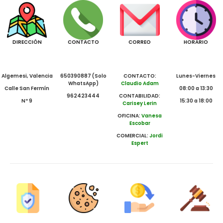
DIRECCIÓN
CONTACTO
CORREO
HORARIO
Algemesi, Valencia
650390887 (Solo
CONTACTO:
Lunes-Viernes
WhatsApp)
Claudio Adam
Calle San Fermín
08:00 a 13:30
962423444
CONTABILIDAD:
Nº 9
15:30 a 18:00
Carisey Lerin
OFICINA:
Vanesa
Escobar
COMERCIAL:
Jordi
Espert