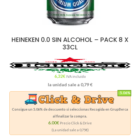
HEINEKEN 0.0 SIN ALCOHOL – PACK 8 X
33CL
6,32
€
IVA incluido
la unidad sale a
0,79
€
-5.06%
Consigue un
5.06%
de descuento si seleccionas Recogida en GrupBerca
al finalizar la compra.
6.00€
Precio Click & Drive
(La unidad sale a
0,75
€)