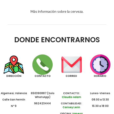
Más información sobre la cerveza.
DONDE ENCONTRARNOS
DIRECCIÓN
CONTACTO
CORREO
HORARIO
Algemesi, Valencia
650390887 (Solo
CONTACTO:
Lunes-Viernes
WhatsApp)
Claudio Adam
Calle San Fermín
08:00 a 13:30
962423444
CONTABILIDAD:
Nº 9
15:30 a 18:00
Carisey Lerin
OFICINA:
Vanesa