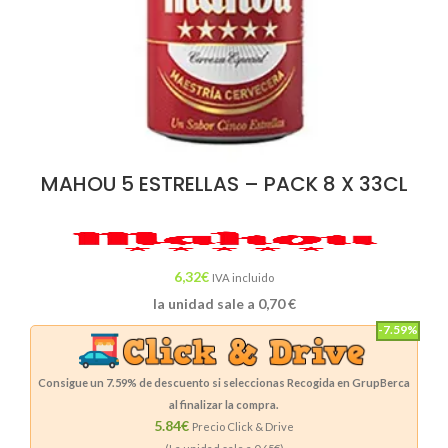
MAHOU 5 ESTRELLAS – PACK 8 X 33CL
6,32
€
IVA incluido
la unidad sale a
0,70
€
-7.59%
Consigue un
7.59%
de descuento si seleccionas Recogida en GrupBerca
al finalizar la compra.
5.84€
Precio Click & Drive