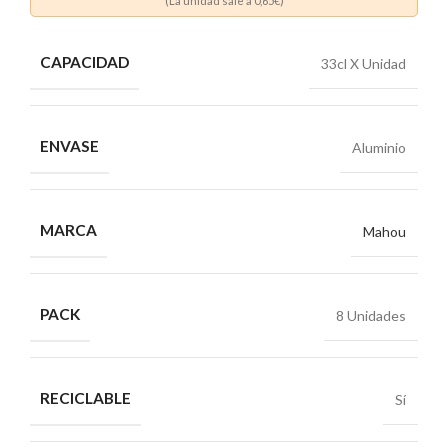
(La unidad sale a
0,65
€)
CAPACIDAD
33cl X Unidad
ENVASE
Aluminio
MARCA
Mahou
PACK
8 Unidades
RECICLABLE
Sí