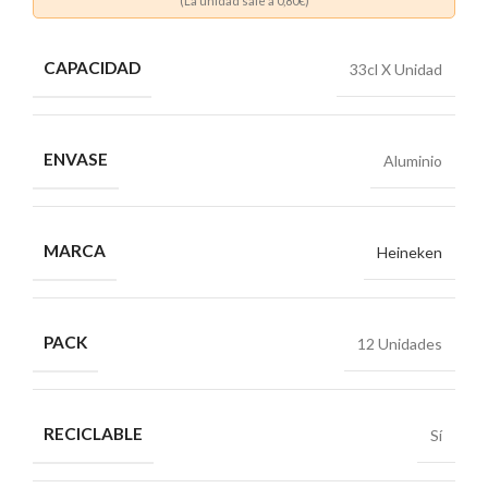
(La unidad sale a
0,80
€)
CAPACIDAD
33cl X Unidad
ENVASE
Aluminio
MARCA
Heineken
PACK
12 Unidades
RECICLABLE
Sí