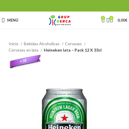
0
0
MENÚ
0,00
€
Inicio
Bebidas Alcoholicas
Cervezas
Cervezas en lata
Heineken lata – Pack 12 X 33cl