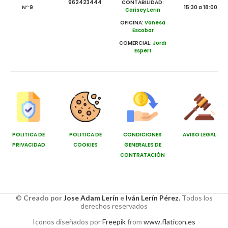
962423444
CONTABILIDAD:
Nº 9
15:30 a 18:00
Carisey Lerin
OFICINA:
Vanesa
Escobar
COMERCIAL:
Jordi
Espert
POLITICA DE
POLITICA DE
CONDICIONES
AVISO LEGAL
PRIVACIDAD
COOKIES
GENERALES DE
CONTRATACIÓN
©
Creado por
Jose Adam Lerín
e
Iván Lerín Pérez.
Todos los
derechos reservados
Iconos diseñados por
Freepik
from
www.flaticon.es