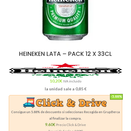
HEINEKEN LATA – PACK 12 X 33CL
10,20
€
IVA incluido
la unidad sale a
0,85
€
-5.88%
Consigue un
5.88%
de descuento si seleccionas Recogida en GrupBerca
al finalizar la compra.
9.60€
Precio Click & Drive