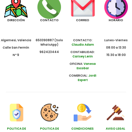
DIRECCIÓN
CONTACTO
CORREO
HORARIO
Algemesi, Valencia
650390887 (Solo
CONTACTO:
Lunes-Viernes
WhatsApp)
Claudio Adam
Calle San Fermín
08:00 a 13:30
962423444
CONTABILIDAD:
Nº 9
15:30 a 18:00
Carisey Lerin
OFICINA:
Vanesa
Escobar
COMERCIAL:
Jordi
Espert
POLITICA DE
POLITICA DE
CONDICIONES
AVISO LEGAL