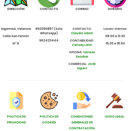
DIRECCIÓN
CONTACTO
CORREO
HORARIO
Algemesi, Valencia
650390887 (Solo
CONTACTO:
Lunes-Viernes
WhatsApp)
Claudio Adam
Calle San Fermín
08:00 a 13:30
962423444
CONTABILIDAD:
Nº 9
15:30 a 18:00
Carisey Lerin
OFICINA:
Vanesa
Escobar
COMERCIAL:
Jordi
Espert
POLITICA DE
POLITICA DE
CONDICIONES
AVISO LEGAL
PRIVACIDAD
COOKIES
GENERALES DE
CONTRATACIÓN