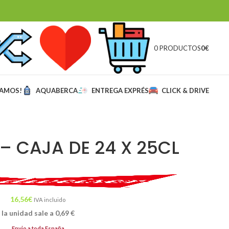
0 PRODUCTOS
0
€
MAMOS!
AQUABERCA
ENTREGA EXPRÉS
CLICK & DRIVE
– CAJA DE 24 X 25CL
16,56
€
IVA incluido
la unidad sale a
0,69
€
Envio a toda España