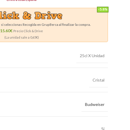
-5.8%
si seleccionas Recogida en GrupBerca al finalizar la compra.
15.60€
Precio Click & Drive
(La unidad sale a
0,65
€)
25cl X Unidad
Cristal
Budweiser
Sí