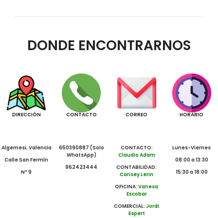
DONDE ENCONTRARNOS
DIRECCIÓN
CONTACTO
CORREO
HORARIO
Algemesi, Valencia
650390887 (Solo
CONTACTO:
Lunes-Viernes
WhatsApp)
Claudio Adam
Calle San Fermín
08:00 a 13:30
962423444
CONTABILIDAD:
Nº 9
15:30 a 18:00
Carisey Lerin
OFICINA:
Vanesa
Escobar
COMERCIAL:
Jordi
Espert