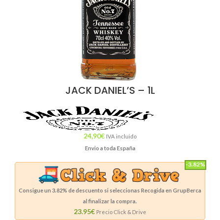
JACK DANIEL’S – 1L
24,90
€
IVA incluido
Envio a toda España
-3.82%
Consigue un
3.82%
de descuento si seleccionas Recogida en GrupBerca
al finalizar la compra.
23.95€
Precio Click & Drive