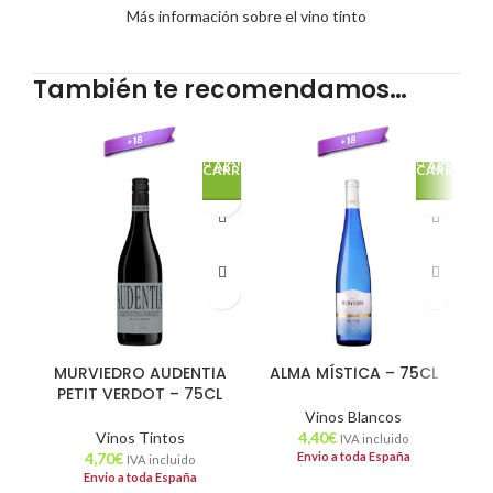
Más información sobre el vino tinto
También te recomendamos…
AÑADE
AÑADE
AL
AL
CARRITO
CARRITO
MURVIEDRO AUDENTIA
ALMA MÍSTICA – 75CL
M
PETIT VERDOT – 75CL
C
Vinos Blancos
Vinos Tintos
4,40
€
IVA incluido
4,70
€
Envio a toda España
IVA incluido
Envio a toda España