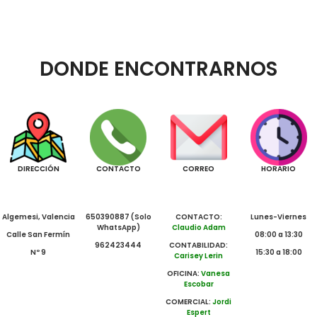
DONDE ENCONTRARNOS
DIRECCIÓN
CONTACTO
CORREO
HORARIO
Algemesi, Valencia
650390887 (Solo
CONTACTO:
Lunes-Viernes
WhatsApp)
Claudio Adam
Calle San Fermín
08:00 a 13:30
962423444
CONTABILIDAD:
Nº 9
15:30 a 18:00
Carisey Lerin
OFICINA:
Vanesa
Escobar
COMERCIAL:
Jordi
Espert