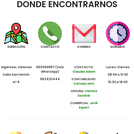
DONDE ENCONTRARNOS
DIRECCIÓN
CONTACTO
CORREO
HORARIO
Algemesi, Valencia
650390887 (Solo
CONTACTO:
Lunes-Viernes
WhatsApp)
Claudio Adam
Calle San Fermín
08:00 a 13:30
962423444
CONTABILIDAD:
Nº 9
15:30 a 18:00
Carisey Lerin
OFICINA:
Vanesa
Escobar
COMERCIAL:
Jordi
Espert