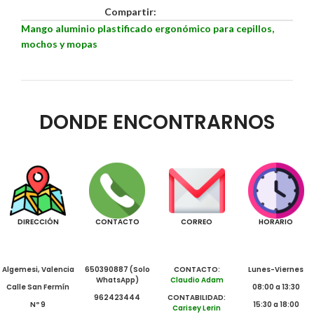
Compartir:
Mango aluminio plastificado ergonómico para cepillos,
mochos y mopas
DONDE ENCONTRARNOS
DIRECCIÓN
CONTACTO
CORREO
HORARIO
Algemesi, Valencia
650390887 (Solo
CONTACTO:
Lunes-Viernes
WhatsApp)
Claudio Adam
Calle San Fermín
08:00 a 13:30
962423444
CONTABILIDAD:
Nº 9
15:30 a 18:00
Carisey Lerin