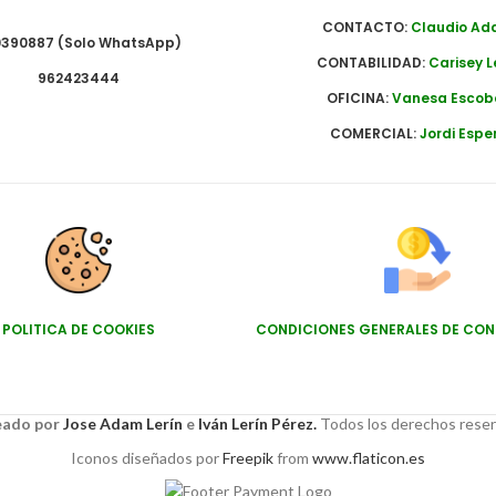
CONTACTO:
Claudio A
390887 (Solo WhatsApp)
CONTABILIDAD:
Carisey L
962423444
OFICINA:
Vanesa Escob
COMERCIAL:
Jordi Espe
POLITICA DE COOKIES
CONDICIONES GENERALES DE CO
ado por
Jose Adam Lerín
e
Iván Lerín Pérez.
Todos los derechos rese
Iconos diseñados por
Freepik
from
www.flaticon.es