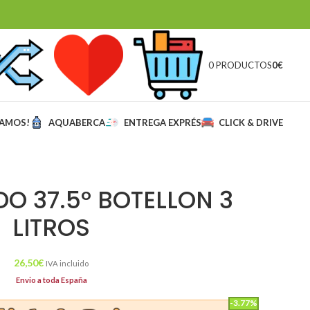
0 PRODUCTOS
0
€
MAMOS!
AQUABERCA
ENTREGA EXPRÉS
CLICK & DRIVE
O 37.5º BOTELLON 3
LITROS
26,50
€
IVA incluido
Envio a toda España
-3.77%