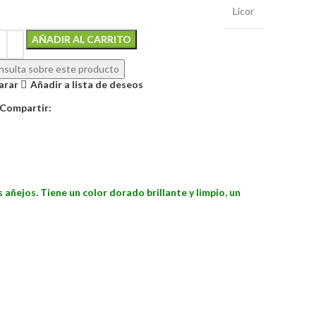
Licor
Alternative:
AÑADIR AL CARRITO
sulta sobre este producto
arar
Añadir a lista de deseos
Compartir:
añejos. Tiene un color dorado brillante y limpio, un