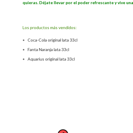
quieras. Déjate llevar por el poder refrescante y vive un
Los productos más vendidos:
Coca-Cola ori
ginal lata 33cl
Fanta Naranja lata 33cl
Aquarius original lata 33cl