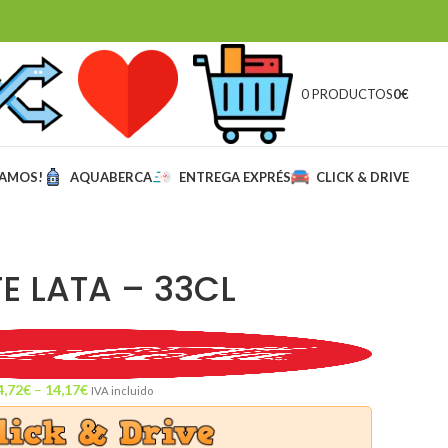
0 PRODUCTOS
0
€
MAMOS!
AQUABERCA
ENTREGA EXPRÉS
CLICK & DRIVE
TE LATA – 33CL
4,72
€
–
14,17
€
IVA incluido