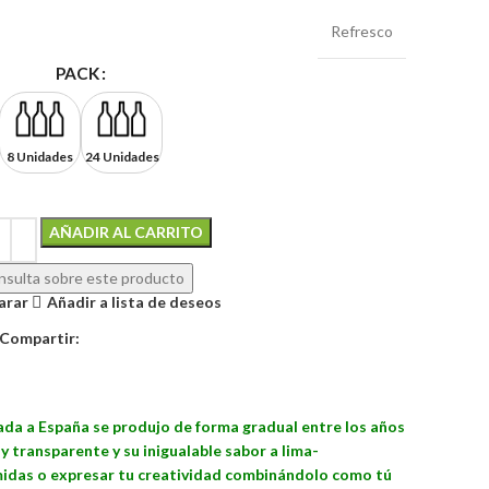
Refresco
PACK
8 Unidades
24 Unidades
AÑADIR AL CARRITO
Alternative:
sulta sobre este producto
arar
Añadir a lista de deseos
Compartir:
gada a España se produjo de forma gradual entre los años
y transparente y su inigualable sabor a lima-
midas o expresar tu creatividad combinándolo como tú