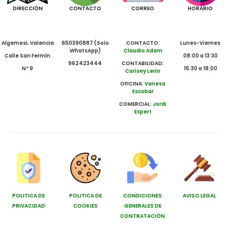
DIRECCIÓN
CONTACTO
CORREO
HORARIO
Algemesi, Valencia
650390887 (Solo
CONTACTO:
Lunes-Viernes
WhatsApp)
Claudio Adam
Calle San Fermín
08:00 a 13:30
962423444
CONTABILIDAD:
Nº 9
15:30 a 18:00
Carisey Lerin
OFICINA:
Vanesa
Escobar
COMERCIAL:
Jordi
Espert
POLITICA DE
POLITICA DE
CONDICIONES
AVISO LEGAL
PRIVACIDAD
COOKIES
GENERALES DE
CONTRATACIÓN