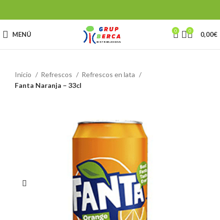
0
0
MENÚ
0,00
€
Inicio
Refrescos
Refrescos en lata
Fanta Naranja – 33cl