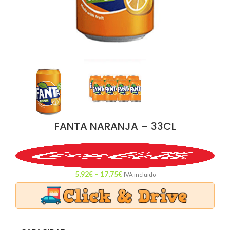
FANTA NARANJA – 33CL
5,92
€
–
17,75
€
IVA incluido