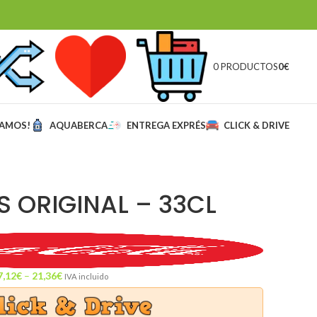
0 PRODUCTOS
0
€
MAMOS!
AQUABERCA
ENTREGA EXPRÉS
CLICK & DRIVE
 ORIGINAL – 33CL
7,12
€
–
21,36
€
IVA incluido