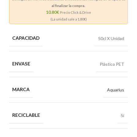
al finalizar la compra.
10.80€
Precio Click & Drive
(La unidad sale a
1,80
€)
CAPACIDAD
50cl X Unidad
ENVASE
Plástico PET
MARCA
Aquarius
RECICLABLE
Sí