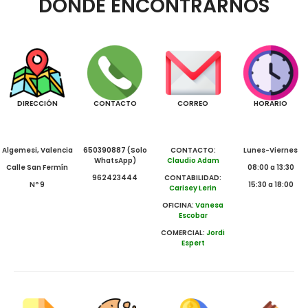
DONDE ENCONTRARNOS
DIRECCIÓN
CONTACTO
CORREO
HORARIO
Algemesi, Valencia
650390887 (Solo
CONTACTO:
Lunes-Viernes
WhatsApp)
Claudio Adam
Calle San Fermín
08:00 a 13:30
962423444
CONTABILIDAD:
Nº 9
15:30 a 18:00
Carisey Lerin
OFICINA:
Vanesa
Escobar
COMERCIAL:
Jordi
Espert