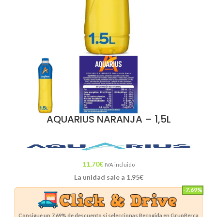
AQUARIUS NARANJA – 1,5L
11,70
€
IVA incluido
La unidad sale a
1,95
€
-7.69%
Consigue un
7.69%
de descuento si seleccionas Recogida en GrupBerca