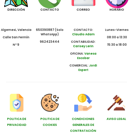
DIRECCIÓN
CONTACTO
CORREO
HORARIO
Algemesi, Valencia
650390887 (Solo
CONTACTO:
Lunes-Viernes
WhatsApp)
Claudio Adam
Calle San Fermín
08:00 a 13:30
962423444
CONTABILIDAD:
Nº 9
15:30 a 18:00
Carisey Lerin
OFICINA:
Vanesa
Escobar
COMERCIAL:
Jordi
Espert
POLITICA DE
POLITICA DE
CONDICIONES
AVISO LEGAL
PRIVACIDAD
COOKIES
GENERALES DE
CONTRATACIÓN