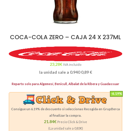
COCA-COLA ZERO – CAJA 24 X 237ML
23,28
€
IVA incluido
la unidad sale a 0.940
0,89
€
Reparto solo para Algemesí, Benicull, Albalat de la Ribera y Guadassuar
-6.19%
Consigue un
6.19%
de descuento si seleccionas Recogida en GrupBerca
al finalizar la compra.
21.84€
Precio Click & Drive
(La unidad sale a
0,83
€)