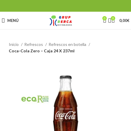
0
0
MENÚ
0,00
€
Inicio
Refrescos
Refrescos en botella
Coca-Cola Zero – Caja 24 X 237ml