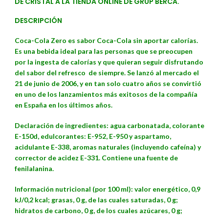
DE CRISTAL A LA TIENDA ONLINE DE GRUP BERCA.
DESCRIPCIÓN
Coca-Cola Zero es sabor Coca-Cola sin aportar calorías.
Es una bebida ideal para las personas que se preocupen
por la ingesta de calorías y que quieran seguir disfrutando
del sabor del
refresco
de siempre. Se lanzó al mercado el
21 de junio de 2006, y en tan solo cuatro años se convirtió
en uno de los lanzamientos más exitosos de la compañía
en España en los últimos años.
Declaración de ingredientes: agua carbonatada, colorante
E-150d, edulcorantes: E-952, E-950 y aspartamo,
acidulante E-338, aromas naturales (incluyendo cafeína) y
corrector de acidez E-331. Contiene una fuente de
fenilalanina.
Información nutricional (por 100 ml): valor energético, 0,9
kJ/0,2 kcal; grasas, 0 g, de las cuales saturadas, 0 g;
hidratos de carbono, 0 g, de los cuales azúcares, 0 g;