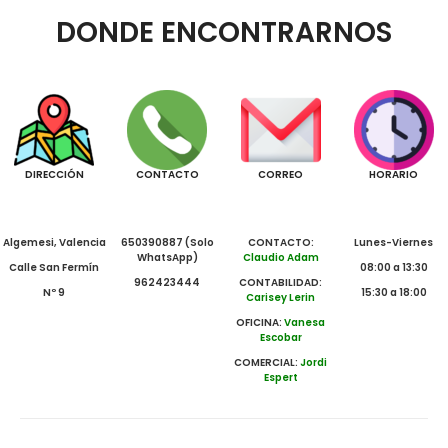
DONDE ENCONTRARNOS
DIRECCIÓN
CONTACTO
CORREO
HORARIO
Algemesi, Valencia
650390887 (Solo
CONTACTO:
Lunes-Viernes
WhatsApp)
Claudio Adam
Calle San Fermín
08:00 a 13:30
962423444
CONTABILIDAD:
Nº 9
15:30 a 18:00
Carisey Lerin
OFICINA:
Vanesa
Escobar
COMERCIAL:
Jordi
Espert