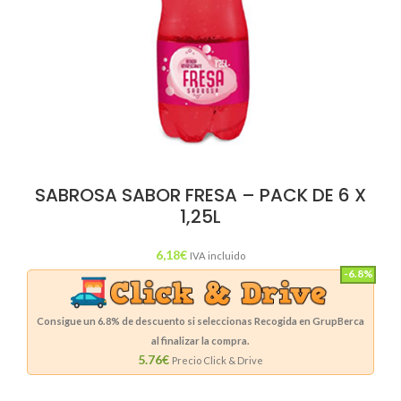
SABROSA SABOR FRESA – PACK DE 6 X
1,25L
6,18
€
IVA incluido
-6.8%
Consigue un
6.8%
de descuento si seleccionas Recogida en GrupBerca
al finalizar la compra.
5.76€
Precio Click & Drive