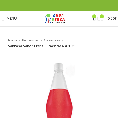
0
0
MENÚ
0,00
€
Inicio
Refrescos
Gaseosas
Sabrosa Sabor Fresa – Pack de 6 X 1,25L