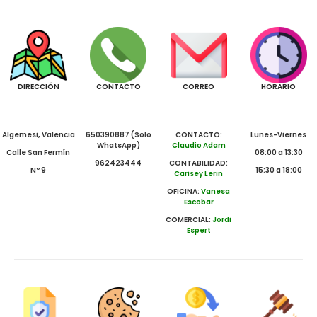
DIRECCIÓN
CONTACTO
CORREO
HORARIO
Algemesi, Valencia
650390887 (Solo
CONTACTO:
Lunes-Viernes
WhatsApp)
Claudio Adam
Calle San Fermín
08:00 a 13:30
962423444
CONTABILIDAD:
Nº 9
15:30 a 18:00
Carisey Lerin
OFICINA:
Vanesa
Escobar
COMERCIAL:
Jordi
Espert