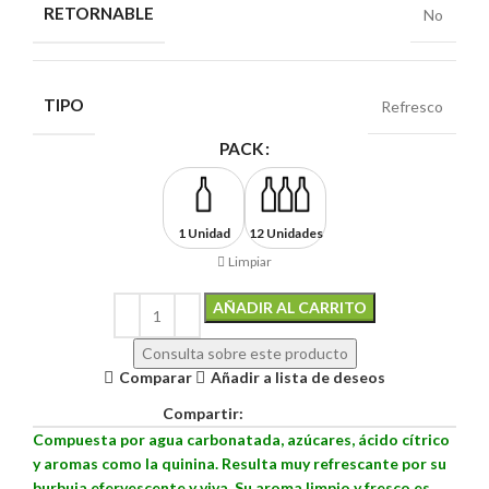
RETORNABLE
No
TIPO
Refresco
PACK
1 Unidad
12 Unidades
Limpiar
AÑADIR AL CARRITO
Alternative:
Consulta sobre este producto
Comparar
Añadir a lista de deseos
Compartir:
Compuesta por agua carbonatada, azúcares, ácido cítrico
y aromas como la quinina. Resulta muy refrescante por su
burbuja efervescente y viva. Su aroma limpio y fresco es