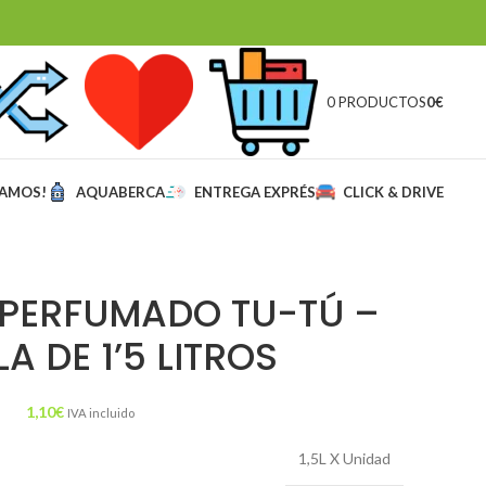
0 PRODUCTOS
0
€
MAMOS!
AQUABERCA
ENTREGA EXPRÉS
CLICK & DRIVE
PERFUMADO TU-TÚ –
A DE 1’5 LITROS
1,10
€
IVA incluido
1,5L X Unidad