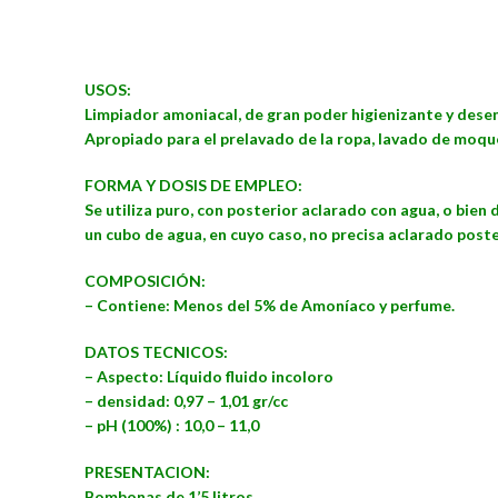
USOS:
Limpiador amoniacal, de gran poder higienizante y desen
Apropiado para el prelavado de la ropa, lavado de moque
FORMA Y DOSIS DE EMPLEO:
Se utiliza puro, con posterior aclarado con agua, o bien
un cubo de agua, en cuyo caso, no precisa aclarado poste
COMPOSICIÓN:
– Contiene: Menos del 5% de Amoníaco y perfume.
DATOS TECNICOS:
– Aspecto: Líquido fluido incoloro
– densidad: 0,97 – 1,01 gr/cc
– pH (100%) : 10,0 – 11,0
PRESENTACION:
Bombonas de 1’5 litros.