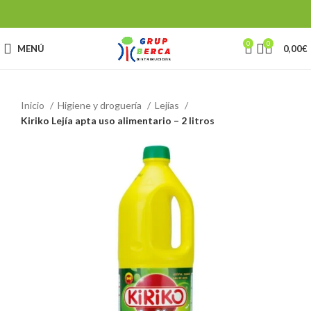
0
0
MENÚ
0,00
€
Inicio
Higiene y droguería
Lejías
Kiriko Lejía apta uso alimentario – 2 litros