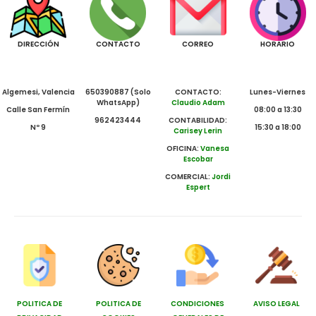
DIRECCIÓN
CONTACTO
CORREO
HORARIO
Algemesi, Valencia
650390887 (Solo
CONTACTO:
Lunes-Viernes
WhatsApp)
Claudio Adam
Calle San Fermín
08:00 a 13:30
962423444
CONTABILIDAD:
Nº 9
15:30 a 18:00
Carisey Lerin
OFICINA:
Vanesa
Escobar
COMERCIAL:
Jordi
Espert
POLITICA DE
POLITICA DE
CONDICIONES
AVISO LEGAL