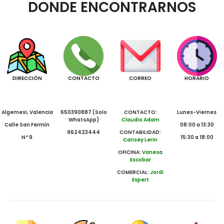
DONDE ENCONTRARNOS
DIRECCIÓN
CONTACTO
CORREO
HORARIO
Algemesi, Valencia
650390887 (Solo
CONTACTO:
Lunes-Viernes
WhatsApp)
Claudio Adam
Calle San Fermín
08:00 a 13:30
962423444
CONTABILIDAD:
Nº 9
15:30 a 18:00
Carisey Lerin
OFICINA:
Vanesa
Escobar
COMERCIAL:
Jordi
Espert