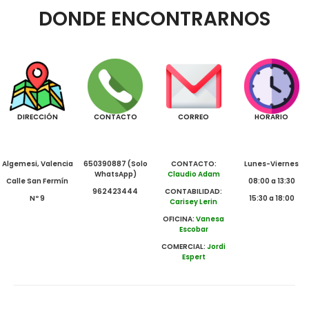
DONDE ENCONTRARNOS
DIRECCIÓN
CONTACTO
CORREO
HORARIO
Algemesi, Valencia
650390887 (Solo
CONTACTO:
Lunes-Viernes
WhatsApp)
Claudio Adam
Calle San Fermín
08:00 a 13:30
962423444
CONTABILIDAD:
Nº 9
15:30 a 18:00
Carisey Lerin
OFICINA:
Vanesa
Escobar
COMERCIAL:
Jordi
Espert