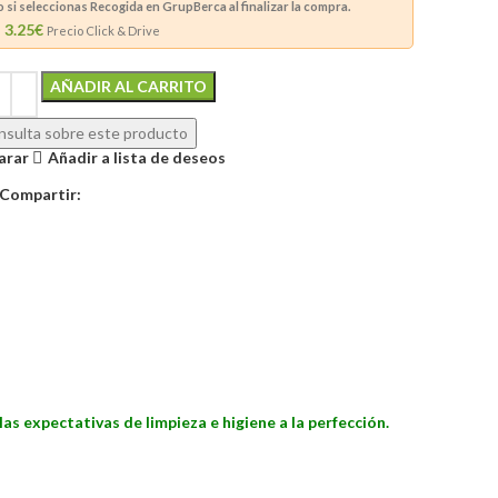
si seleccionas Recogida en GrupBerca al finalizar la compra.
3.25€
Precio Click & Drive
Alternative:
AÑADIR AL CARRITO
sulta sobre este producto
arar
Añadir a lista de deseos
Compartir:
as expectativas de limpieza e higiene a la perfección.