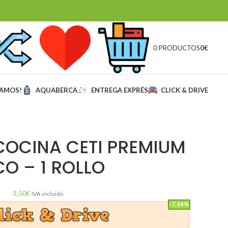
0 PRODUCTOS
0
€
MAMOS!
AQUABERCA
ENTREGA EXPRÉS
CLICK & DRIVE
COCINA CETI PREMIUM
O – 1 ROLLO
3,50
€
IVA incluido
-7.14%