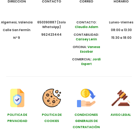
DIRECCIÓN
CONTACTO
CORREO
HORARIO
Algemesi, Valencia
650390887 (Solo
CONTACTO:
Lunes-Viernes
WhatsApp)
Claudio Adam
Calle San Fermín
08:00 a 13:30
962423444
CONTABILIDAD:
Nº 9
15:30 a 18:00
Carisey Lerin
OFICINA:
Vanesa
Escobar
COMERCIAL:
Jordi
Espert
POLITICA DE
POLITICA DE
CONDICIONES
AVISO LEGAL
PRIVACIDAD
COOKIES
GENERALES DE
CONTRATACIÓN