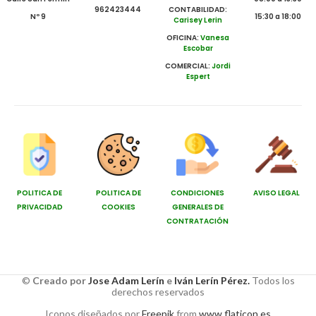
962423444
CONTABILIDAD:
Nº 9
15:30 a 18:00
Carisey Lerin
OFICINA:
Vanesa
Escobar
COMERCIAL:
Jordi
Espert
POLITICA DE
POLITICA DE
CONDICIONES
AVISO LEGAL
PRIVACIDAD
COOKIES
GENERALES DE
CONTRATACIÓN
©
Creado por
Jose Adam Lerín
e
Iván Lerín Pérez.
Todos los
derechos reservados
Iconos diseñados por
Freepik
from
www.flaticon.es