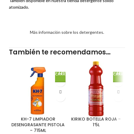
También disponible en nuestra tienda
detergente sólido
atomizado.
Más información sobre los detergentes.
También te recomendamos…
AÑADE
AÑADE
AL
AL
CARRITO
CARRITO
KH-7 LIMPIADOR
KIRIKO BOTELLA ROJA –
DESENGRASANTE PISTOLA
1’5L
– 715ML