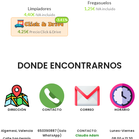
Fregasuelos
Limpiadores
1,25
€
IVA incluido
4,40
€
IVA incluido
-3.41%
4.25€
Precio Click & Drive
DONDE ENCONTRARNOS
DIRECCIÓN
CONTACTO
CORREO
HORARIO
Algemesi, Valencia
650390887 (Solo
CONTACTO:
Lunes-Viernes
WhatsApp)
Claudio Adam
Calle San Fermín
08:00 a 13:30