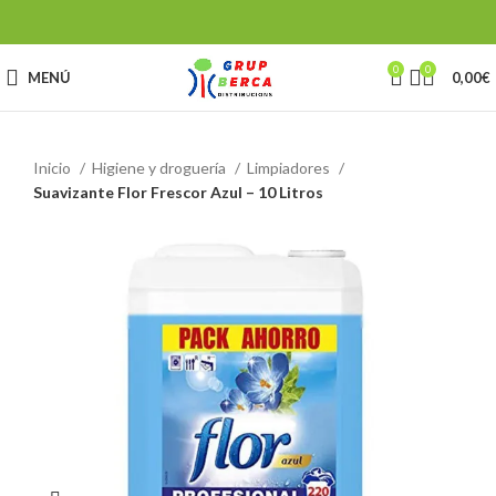
0
0
MENÚ
0,00
€
Inicio
Higiene y droguería
Limpiadores
Suavizante Flor Frescor Azul – 10 Litros