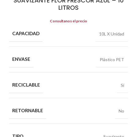
SUAVIZANTE FLOR FRESCOR AZUL – 10
LITROS
Consultanos el precio
CAPACIDAD
10L X Unidad
ENVASE
Plástico PET
RECICLABLE
Sí
RETORNABLE
No
TIPO
Suavizante