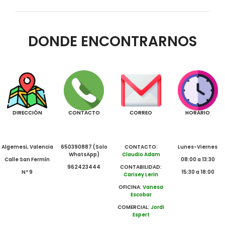
DONDE ENCONTRARNOS
DIRECCIÓN
CONTACTO
CORREO
HORARIO
Algemesi, Valencia
650390887 (Solo
CONTACTO:
Lunes-Viernes
WhatsApp)
Claudio Adam
Calle San Fermín
08:00 a 13:30
962423444
CONTABILIDAD:
Nº 9
15:30 a 18:00
Carisey Lerin
OFICINA:
Vanesa
Escobar
COMERCIAL:
Jordi
Espert