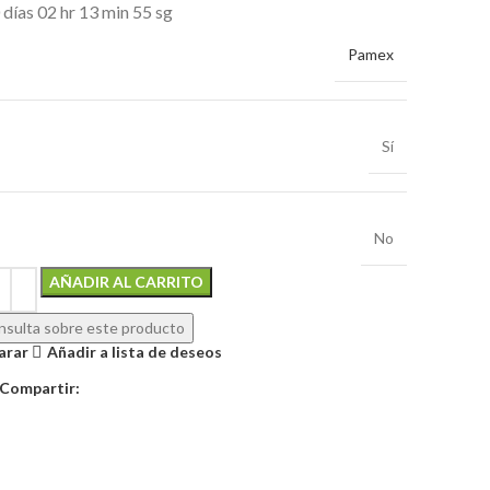
0
días
02
hr
13
min
55
sg
Pamex
Sí
No
Alternative:
AÑADIR AL CARRITO
sulta sobre este producto
arar
Añadir a lista de deseos
Compartir: