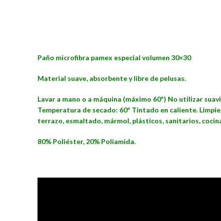
Paño microfibra pamex especial volumen 30×30
Material suave, absorbente y libre de pelusas.
Lavar a mano o a máquina (máximo 60º) No utilizar suaviz
Temperatura de secado: 60º Tintado en caliente. Limpie
terrazo, esmaltado, mármol, plásticos, sanitarios, coci
80% Poliéster, 20% Poliamida.