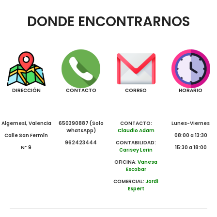
DONDE ENCONTRARNOS
DIRECCIÓN
CONTACTO
CORREO
HORARIO
Algemesi, Valencia
650390887 (Solo
CONTACTO:
Lunes-Viernes
WhatsApp)
Claudio Adam
Calle San Fermín
08:00 a 13:30
962423444
CONTABILIDAD:
Nº 9
15:30 a 18:00
Carisey Lerin
OFICINA:
Vanesa
Escobar
COMERCIAL:
Jordi
Espert