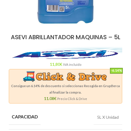
ASEVI ABRILLANTADOR MAQUINAS – 5L
11,80
€
IVA incluido
-6.14%
Consigue un
6.14%
de descuento si seleccionas Recogida en GrupBerca
al finalizar la compra.
11.08€
Precio Click & Drive
CAPACIDAD
5L X Unidad