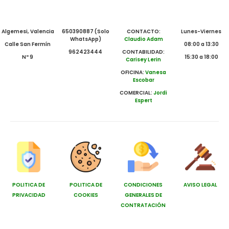
Algemesi, Valencia
650390887 (Solo
CONTACTO:
Lunes-Viernes
WhatsApp)
Claudio Adam
Calle San Fermín
08:00 a 13:30
962423444
CONTABILIDAD:
Nº 9
15:30 a 18:00
Carisey Lerin
OFICINA:
Vanesa
Escobar
COMERCIAL:
Jordi
Espert
POLITICA DE
POLITICA DE
CONDICIONES
AVISO LEGAL
PRIVACIDAD
COOKIES
GENERALES DE
CONTRATACIÓN