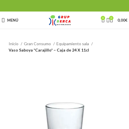
0
0
MENÚ
0,00
€
Inicio
Gran Consumo
Equipamiento sala
Vaso Saboya *Carajillo* – Caja de 24 X 11cl