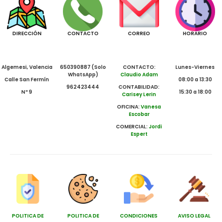
DIRECCIÓN
CONTACTO
CORREO
HORARIO
Algemesi, Valencia
650390887 (Solo
CONTACTO:
Lunes-Viernes
WhatsApp)
Claudio Adam
Calle San Fermín
08:00 a 13:30
962423444
CONTABILIDAD:
Nº 9
15:30 a 18:00
Carisey Lerin
OFICINA:
Vanesa
Escobar
COMERCIAL:
Jordi
Espert
POLITICA DE
POLITICA DE
CONDICIONES
AVISO LEGAL