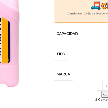
Consigue un
2.82%
de descuento 
CAPACIDAD
TIPO
MARCA
Con
Comp