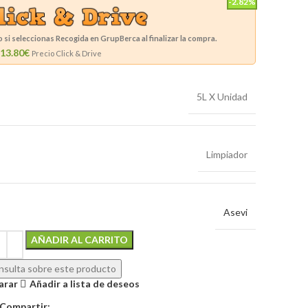
-2.82%
si seleccionas Recogida en GrupBerca al finalizar la compra.
13.80€
Precio Click & Drive
5L X Unidad
Limpiador
Asevi
Alternative:
AÑADIR AL CARRITO
sulta sobre este producto
arar
Añadir a lista de deseos
Compartir: