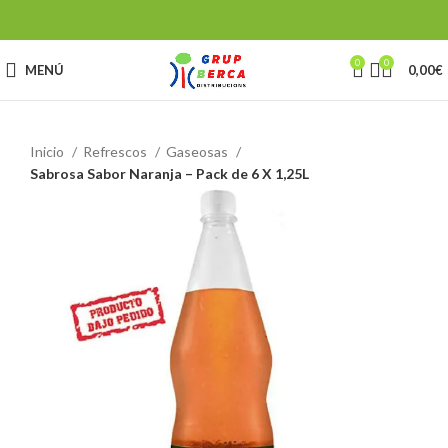
0
0
MENÚ
0,00
€
Inicio
Refrescos
Gaseosas
Sabrosa Sabor Naranja – Pack de 6 X 1,25L