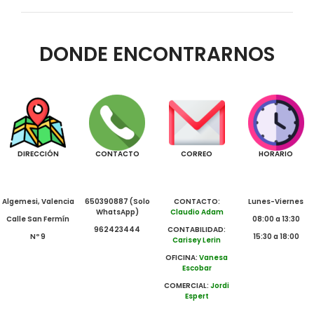
DONDE ENCONTRARNOS
DIRECCIÓN
CONTACTO
CORREO
HORARIO
Algemesi, Valencia
650390887 (Solo
CONTACTO:
Lunes-Viernes
WhatsApp)
Claudio Adam
Calle San Fermín
08:00 a 13:30
962423444
CONTABILIDAD:
Nº 9
15:30 a 18:00
Carisey Lerin
OFICINA:
Vanesa
Escobar
COMERCIAL:
Jordi
Espert