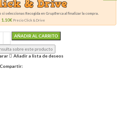
si seleccionas Recogida en GrupBerca al finalizar la compra.
1.10€
Precio Click & Drive
Alternative:
AÑADIR AL CARRITO
sulta sobre este producto
arar
Añadir a lista de deseos
Compartir: