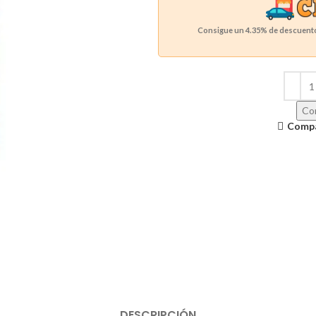
Consigue un
4.35%
de descuento 
Con
Comp
DESCRIPCIÓN