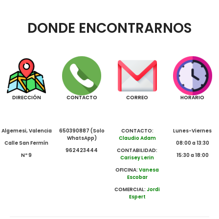
DONDE ENCONTRARNOS
DIRECCIÓN
CONTACTO
CORREO
HORARIO
Algemesi, Valencia
650390887 (Solo
CONTACTO:
Lunes-Viernes
WhatsApp)
Claudio Adam
Calle San Fermín
08:00 a 13:30
962423444
CONTABILIDAD:
Nº 9
15:30 a 18:00
Carisey Lerin
OFICINA:
Vanesa
Escobar
COMERCIAL:
Jordi
Espert