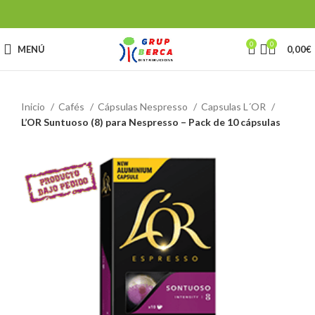
0
0
MENÚ
0,00
€
Inicio
Cafés
Cápsulas Nespresso
Capsulas L´OR
L’OR Suntuoso (8) para Nespresso – Pack de 10 cápsulas