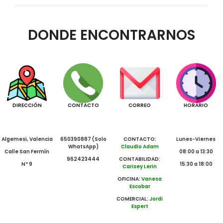
DONDE ENCONTRARNOS
DIRECCIÓN
CONTACTO
CORREO
HORARIO
Algemesi, Valencia
650390887 (Solo
CONTACTO:
Lunes-Viernes
WhatsApp)
Claudio Adam
Calle San Fermín
08:00 a 13:30
962423444
CONTABILIDAD:
Nº 9
15:30 a 18:00
Carisey Lerin
OFICINA:
Vanesa
Escobar
COMERCIAL:
Jordi
Espert