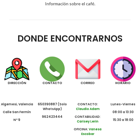
Información sobre el café.
DONDE ENCONTRARNOS
DIRECCIÓN
CONTACTO
CORREO
HORARIO
Algemesi, Valencia
650390887 (Solo
CONTACTO:
Lunes-Viernes
WhatsApp)
Claudio Adam
Calle San Fermín
08:00 a 13:30
962423444
CONTABILIDAD:
Nº 9
15:30 a 18:00
Carisey Lerin
OFICINA:
Vanesa
Escobar