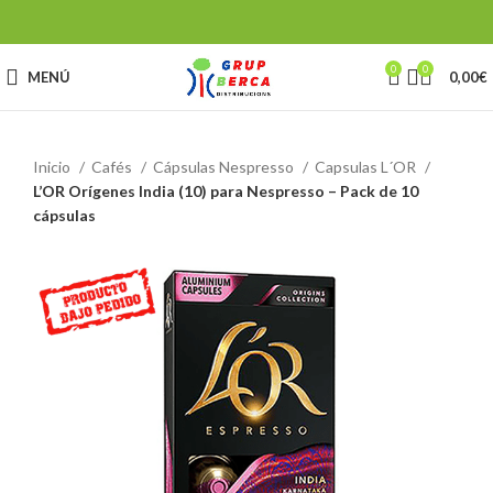
0
0
MENÚ
0,00
€
Inicio
Cafés
Cápsulas Nespresso
Capsulas L´OR
L’OR Orígenes India (10) para Nespresso – Pack de 10
cápsulas