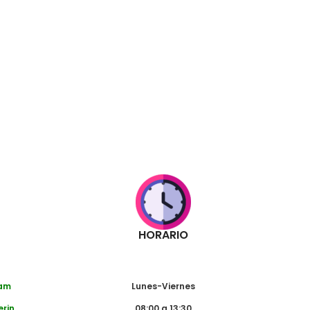
HORARIO
dam
Lunes-Viernes
erin
08:00 a 13:30