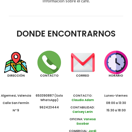
Información sobre el café.
DONDE ENCONTRARNOS
DIRECCIÓN
CONTACTO
CORREO
HORARIO
Algemesi, Valencia
650390887 (Solo
CONTACTO:
Lunes-Viernes
WhatsApp)
Claudio Adam
Calle San Fermín
08:00 a 13:30
962423444
CONTABILIDAD:
Nº 9
15:30 a 18:00
Carisey Lerin
OFICINA:
Vanesa
Escobar
COMERCIAL:
Jordi